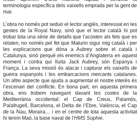
terminologia específica dels vaixells emprada per la gent de
mar.
L’obra no només pot seduir el lector anglès, interessat en les
gestes de
la Royal Navy
, sinó que el lector català hi pot
trobar tota una sèrie de detalls que l'acosten als fets que es
relaten, no només pel fet que Maturin sigui mig català i per
les explicacions que dóna a Aubrey sobre el català i
Catalunya, sinó perquè els enemics d’Anglaterra en aquest
moment i contra qui lluita Jack Aubrey, són Espanya i
França. La seva missió és atacar i capturar els vaixells de
guerra espanyols i les embarcacions mercants catalanes.
Un altre aspecte que ajuda a augmentar el nostre interès és
l’escenari del conflicte. En bona part, en aquesta primera
obra, ens trobem navegant davant les costes de la
Mediterrània occidental: el Cap de Creus, Palamós,
Palafrugell, Barcelona, el Delta de l’Ebre, València, el Cap
de la Nau, Moraira… i en el centre de tota aquesta activitat
hi tenim Maó, la base naval de l'
HMS Sophie
.