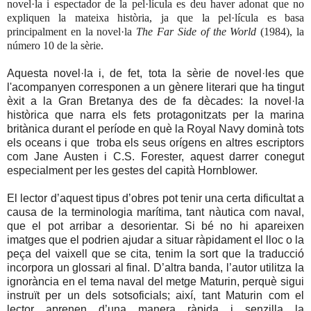
novel·la i espectador de la pel·lícula es deu haver adonat que no
expliquen la mateixa història, ja que la pel·lícula es basa
principalment en la novel·
la
The Far Side
of the World
(1984), la
número 10 de la sèrie.
Aquesta novel·la i, de fet, tota la sèrie de novel·les que
l'acompanyen corresponen a un gènere literari que ha tingut
èxit a
la Gran Bretanya
des de fa dècades: la novel·la
històrica que narra els fets protagonitzats per la marina
britànica durant el període en què
la Royal Navy
dominà tots
els oceans i que
troba els seus orígens en altres escriptors
com Jane Austen i C.S. Forester, aquest darrer conegut
especialment per les gestes del capità Hornblower.
El lector d’aquest tipus d’obres pot tenir una certa dificultat a
causa de la terminologia marítima, tant nàutica com naval,
que el pot arribar a desorientar. Si bé no hi apareixen
imatges que el podrien ajudar a situar ràpidament el lloc o la
peça del vaixell que se cita, tenim la sort que la traducció
incorpora un glossari al final. D’altra banda, l’autor utilitza la
ignorància en el tema naval del metge Maturin, perquè sigui
instruït per un dels sotsoficials; així, tant Maturin com el
lector aprenen d’una manera ràpida i senzilla la