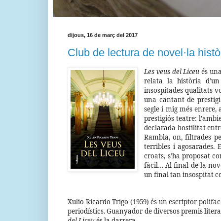
dijous, 16 de març del 2017
Club de lectura de novel·la histò
Les veus del Liceu
és una
relata la història d’u
insospitades qualitats vo
una cantant de prestigi
segle i mig més enrere, 
prestigiós teatre: l’ambi
declarada hostilitat entr
Rambla, on, filtrades p
terribles i agosarades.
croats, s’ha proposat co
fàcil… Al final de la no
un final tan insospitat 
Xulio Ricardo Trigo (1959) és un escriptor polifac
periodístics. Guanyador de diversos premis literar
del Liceu
és la darrera.