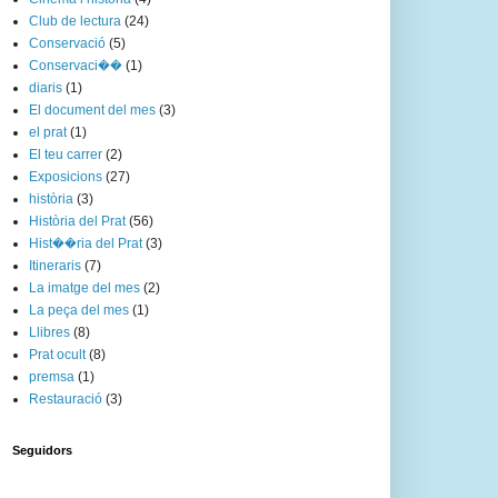
Club de lectura
(24)
Conservació
(5)
Conservaci��
(1)
diaris
(1)
El document del mes
(3)
el prat
(1)
El teu carrer
(2)
Exposicions
(27)
història
(3)
Història del Prat
(56)
Hist��ria del Prat
(3)
Itineraris
(7)
La imatge del mes
(2)
La peça del mes
(1)
Llibres
(8)
Prat ocult
(8)
premsa
(1)
Restauració
(3)
Seguidors