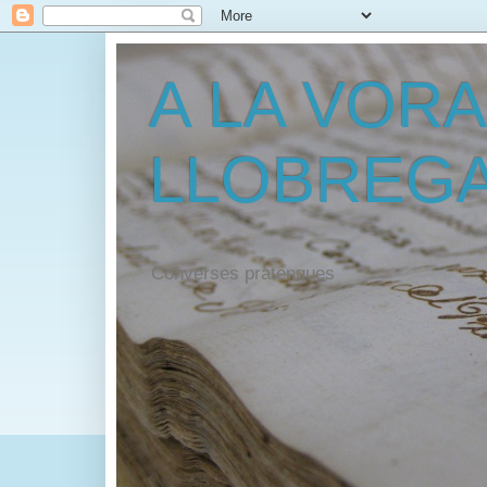
A LA VORA
LLOBREG
Converses pratenques