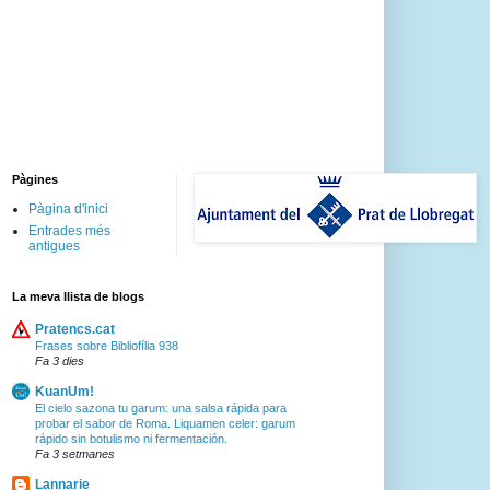
Pàgines
Pàgina d'inici
Entrades més
antigues
La meva llista de blogs
Pratencs.cat
Frases sobre Bibliofília 938
Fa 3 dies
KuanUm!
El cielo sazona tu garum: una salsa rápida para
probar el sabor de Roma. Liquamen celer: garum
rápido sin botulismo ni fermentación.
Fa 3 setmanes
Lannarie