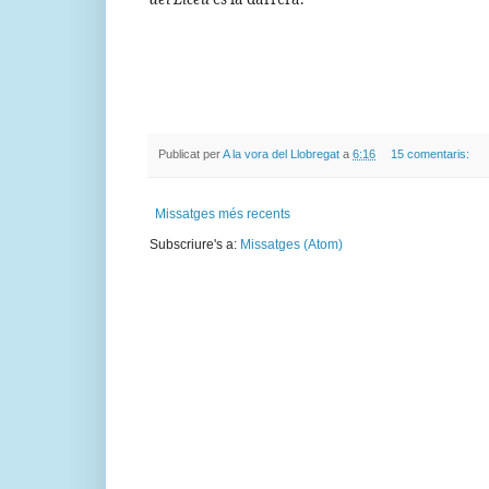
Publicat per
A la vora del Llobregat
a
6:16
15 comentaris:
Missatges més recents
Subscriure's a:
Missatges (Atom)