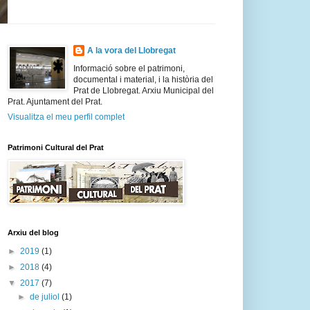
A la vora del Llobregat
Informació sobre el patrimoni,
documental i material, i la història del
Prat de Llobregat. Arxiu Municipal del
Prat. Ajuntament del Prat.
Visualitza el meu perfil complet
Patrimoni Cultural del Prat
Arxiu del blog
►
2019
(1)
►
2018
(4)
▼
2017
(7)
►
de juliol
(1)