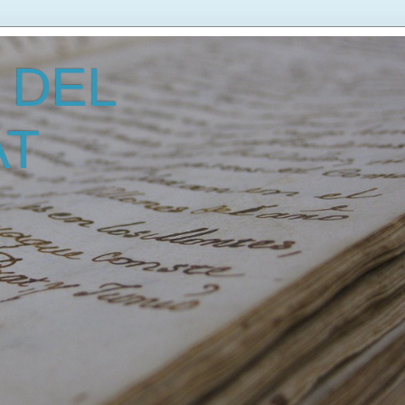
 DEL
AT