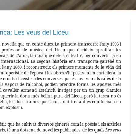
rica: Les veus del Liceu
 novel·la que en conté dues. La primera transcorre l’any 1993 i
n professor de música del Liceu que decideix aprofitar les
cals de l’Anna, la noia que neteja el teatre, per convertir-la en
 internacional. La segona història ens transporta gairebé un
a l’any 1860, i reconstrueix els primers moments de la vida del
ent operístic de l’època i les obres s’hi posaven en cartellera, la
e croats i liceistes i les converses que es covaven als cafès de la
els vapors de l’alcohol, podien prendre forma les apostes més
 El cavaller Armand Estelrich, instigat per un un grup d’amics
nquerir la dona més bella i pura del Liceu, però la tasca no és
vel·la, les dues trames que s’han anat trenant es conflueixen en
com explosiu.
ètic que ha cultivat diversos gèneres com la poesia i els articles
is, té una dotzena de novel·les publicades, de les quals
Les veus