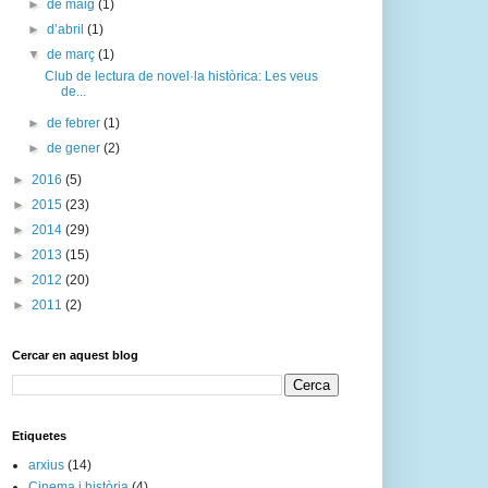
►
de maig
(1)
►
d’abril
(1)
▼
de març
(1)
Club de lectura de novel·la històrica: Les veus
de...
►
de febrer
(1)
►
de gener
(2)
►
2016
(5)
►
2015
(23)
►
2014
(29)
►
2013
(15)
►
2012
(20)
►
2011
(2)
Cercar en aquest blog
Etiquetes
arxius
(14)
Cinema i història
(4)