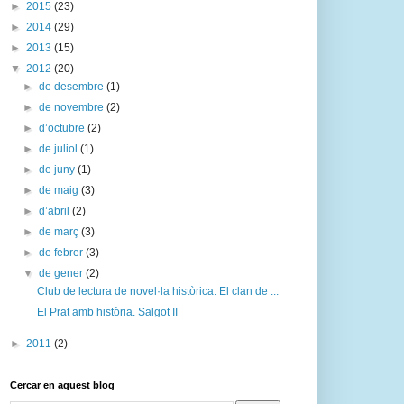
►
2015
(23)
►
2014
(29)
►
2013
(15)
▼
2012
(20)
►
de desembre
(1)
►
de novembre
(2)
►
d’octubre
(2)
►
de juliol
(1)
►
de juny
(1)
►
de maig
(3)
►
d’abril
(2)
►
de març
(3)
►
de febrer
(3)
▼
de gener
(2)
Club de lectura de novel·la històrica: El clan de ...
El Prat amb història. Salgot II
►
2011
(2)
Cercar en aquest blog