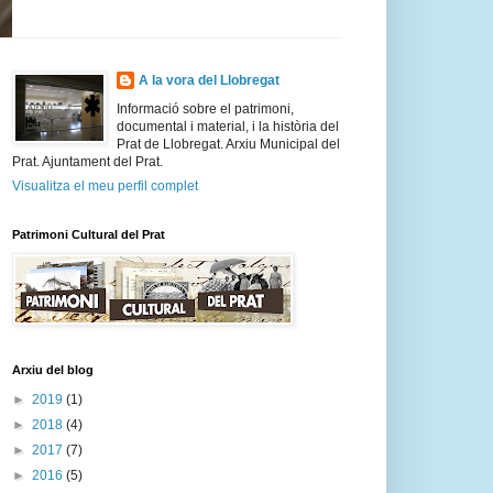
A la vora del Llobregat
Informació sobre el patrimoni,
documental i material, i la història del
Prat de Llobregat. Arxiu Municipal del
Prat. Ajuntament del Prat.
Visualitza el meu perfil complet
Patrimoni Cultural del Prat
Arxiu del blog
►
2019
(1)
►
2018
(4)
►
2017
(7)
►
2016
(5)