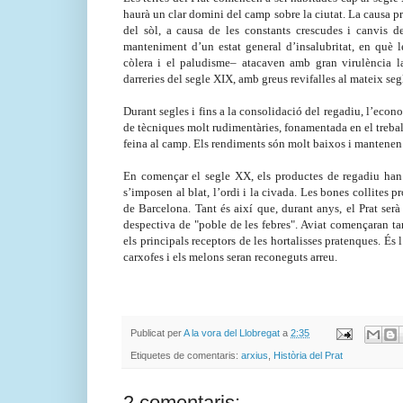
haurà un clar domini del camp sobre
la ciutat. La
causa pr
del sòl, a causa de les constants crescudes i canvis 
manteniment d’un estat general d’insalubritat, en què 
còlera i el paludisme– atacaven amb gran virulència
l
darreries del segle XIX, amb greus revifalles al mateix se
Durant segles i fins a la consolidació del regadiu, l’econ
de tècniques molt rudimentàries, fonamentada en el trebal
feina al camp. Els rendiments són molt baixos i mantenen l
En començar el segle XX, els productes de regadiu han s
s’imposen al blat, l’ordi i
la civada. Les
bones collites p
de Barcelona. Tant és així que, durant anys,
el Prat
serà
despectiva de "poble de les febres". Aviat començaran ta
els principals receptors de les hortalisses pratenques. És 
carxofes i els melons seran reconeguts arreu.
Publicat per
A la vora del Llobregat
a
2:35
Etiquetes de comentaris:
arxius
,
Història del Prat
2 comentaris: