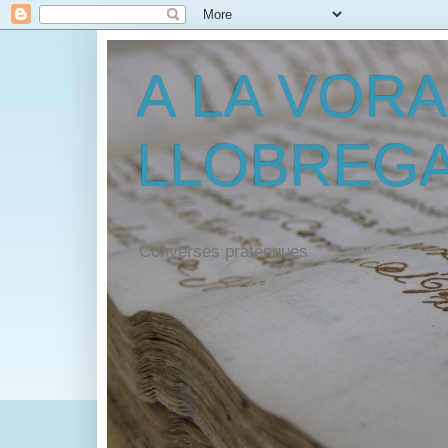
A LA VORA
LLOBREG
Converses pratenques