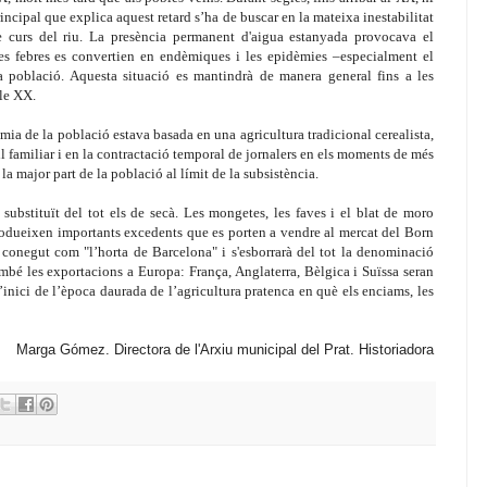
incipal que explica aquest retard s’ha de buscar en la mateixa inestabilitat
de curs del riu. La presència permanent d'aigua estanyada provocava el
les febres es convertien en endèmiques i les epidèmies –especialment el
a població. Aquesta
situació es mantindrà de manera general fins a les
gle XX.
omia de la població estava basada en una agricultura tradicional cerealista,
l familiar i en la contractació temporal de jornalers en els moments de més
a major part de la població al límit de la subsistència.
ubstituït del tot els de secà. Les mongetes, les faves i el blat de moro
rodueixen importants excedents que es porten a vendre al mercat del Born
 conegut com "l’horta de Barcelona" i s'esborrarà del tot la denominació
mbé les exportacions a Europa: França, Anglaterra, Bèlgica i Suïssa seran
l’inici de l’època daurada de l’agricultura pratenca en què els enciams, les
Marga Gómez. Directora de l'Arxiu municipal del Prat. Historiadora