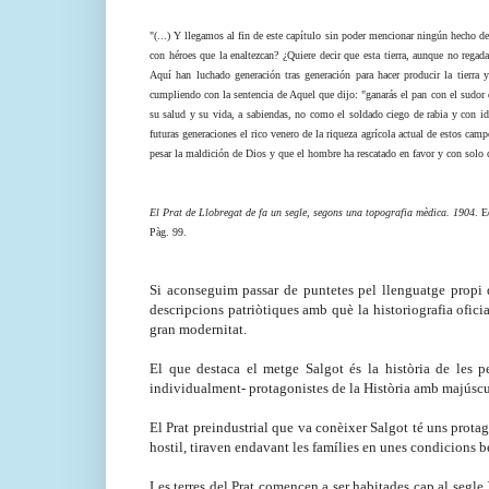
"(...) Y llegamos al fin de este capítulo sin poder mencionar ningún hecho d
con héroes que la enaltezcan? ¿Quiere decir que esta tierra, aunque no reg
Aquí han luchado generación tras generación para hacer producir la tierra y
cumpliendo con la sentencia de Aquel que dijo: "ganarás el pan con el sudor
su salud y su vida, a sabiendas, no como el soldado ciego de rabia y con i
futuras generaciones el rico venero de la riqueza agrícola actual de estos camp
pesar la maldición de Dios y que el hombre ha rescatado en favor y con solo 
El Prat de Llobregat de fa un segle, segons una topografia mèdica. 1904
. E
Pàg. 99.
Si aconseguim passar de puntetes pel llenguatge propi 
descripcions patriòtiques amb què la historiografia oficia
gran modernitat.
El que destaca el metge Salgot és la història de les 
individualment- protagonistes de la Història amb majúscu
El Prat preindustrial que va conèixer Salgot té uns protag
hostil, tiraven endavant les famílies en unes condicions be
Les terres del Prat comencen a ser habitades cap al segle 