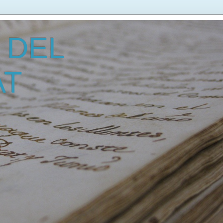
 DEL
AT