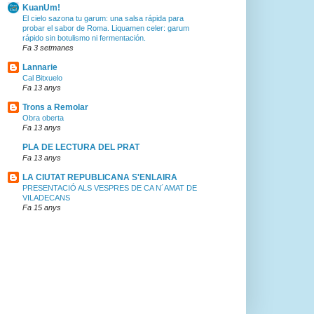
KuanUm!
El cielo sazona tu garum: una salsa rápida para
probar el sabor de Roma. Liquamen celer: garum
rápido sin botulismo ni fermentación.
Fa 3 setmanes
Lannarie
Cal Bitxuelo
Fa 13 anys
Trons a Remolar
Obra oberta
Fa 13 anys
PLA DE LECTURA DEL PRAT
Fa 13 anys
LA CIUTAT REPUBLICANA S'ENLAIRA
PRESENTACIÓ ALS VESPRES DE CA N´AMAT DE
VILADECANS
Fa 15 anys