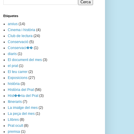
Etiquetes
arxius
(14)
Cinema i història
(4)
Club de lectura
(24)
Conservació
(5)
Conservaci��
(1)
diaris
(1)
El document del mes
(3)
el prat
(1)
El teu carrer
(2)
Exposicions
(27)
història
(3)
Història del Prat
(56)
Hist��ria del Prat
(3)
Itineraris
(7)
La imatge del mes
(2)
La peça del mes
(1)
Llibres
(8)
Prat ocult
(8)
premsa
(1)