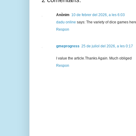
Anònim
10 de febrer del 2026, a les 6:03
dadu online
says: The variety of dice games here
Respon
gmeprogress
25 de juliol del 2026, a les 0:17
I value the article.Thanks Again. Much obliged
Respon