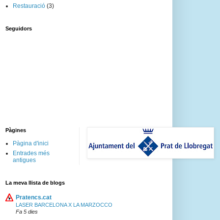
Restauració
(3)
Seguidors
Pàgines
Pàgina d'inici
Entrades més
antigues
La meva llista de blogs
Pratencs.cat
LASER BARCELONA X LA MARZOCCO
Fa 5 dies