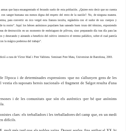
e armas que haya ensangrentado el fecundo suelo de esta población. ¿Quiere esto decir que no cuenta
ada con sangre humana sea menos digna del respeto del resto de la nación?. No, de ninguna manera.
erma, para convertir en rico vergel esta llanura inculta, regándola con el sudor de sus cuerpos y
 de tu rostro". Aquí los héroes anónimos populares han saneado buen trozo del término, exponiendo
deas de destrucción en un momento de embriaguez de pólvora, sino preparando día tras día para las
os y desecando y aireando a beneficio del cultivo intensivo el terreno palúdico, sobre el cual parecía
con la mágica poderosa del trabajo".
dició a cura de Víctor Marí i Pere Vallriera. Seminari Pere Mata, Universitat de Barcelona, 2001.
de l'època i de determinades expressions -que no s'allunyen gens de les
l vestia els suposats herois nacionals- el fragment de Salgot resulta d'una
persones i de les comunitats que són els autèntics -per bé que anònims
la.
onistes clars: els treballadors i les treballadores del camp que, en un medi
n difícils.
X, molt més tard que als pobles veïns. Durant segles, fins arribar al XX, hi