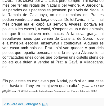
L’aviram es criava per a la casa, però sempre n’hi havia de
més per fer els regals de Nadal o per vendre. A Barcelona,
les parades dels pagesos es posaven, pels vols de Nadal, a
la Rambla de Catalunya, on els exemplars del Prat es
podien vendre a preus força elevats. De tot l’aviram, l’animal
més preuat era el capó. La senyora Álvarez, portava els
pollets a les cases i, a canvi, s’emportava un o dos animals,
els que li semblaven més macos. A la seva granja, hi
treballaven noies que venien de Castella, de Sòria, i que
ella mateixa escollia, ensenyava i controlava. Algunes es
van casar amb nois del Prat i s’hi van quedar. A part dels
pollets que repartia personalment, la senyora Álvarez tenia
contractades unes dones que portaven uns cistells plens de
pollets que duien a vendre al Prat, a Gavà, a Viladecans,
etc.
Els pollastres es menjaven per Nadal, però si en una casa
n’hi havia tot l’any, en menjaven quan calia."
El Prat
(Extret de
pagès
pàg. 71-72 Col·lecció de textos locals. Ajuntament del Prat de llobregat. 2005
)
A la vora del Llobregat
a
4:50