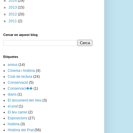
►
2014
(29)
►
2013
(15)
►
2012
(20)
►
2011
(2)
Cercar en aquest blog
Etiquetes
arxius
(14)
Cinema i història
(4)
Club de lectura
(24)
Conservació
(5)
Conservaci��
(1)
diaris
(1)
El document del mes
(3)
el prat
(1)
El teu carrer
(2)
Exposicions
(27)
història
(3)
Història del Prat
(56)