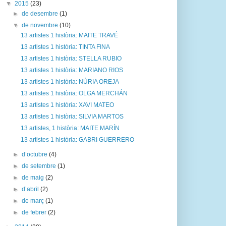
▼
2015
(23)
►
de desembre
(1)
▼
de novembre
(10)
13 artistes 1 història: MAITE TRAVÉ
13 artistes 1 història: TINTA FINA
13 artistes 1 història: STELLA RUBIO
13 artistes 1 història: MARIANO RIOS
13 artistes 1 història: NÚRIA OREJA
13 artistes 1 història: OLGA MERCHÁN
13 artistes 1 història: XAVI MATEO
13 artistes 1 història: SILVIA MARTOS
13 artistes, 1 història: MAITE MARÍN
13 artistes 1 història: GABRI GUERRERO
►
d’octubre
(4)
►
de setembre
(1)
►
de maig
(2)
►
d’abril
(2)
►
de març
(1)
►
de febrer
(2)