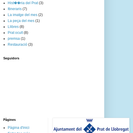
Hist��ria del Prat
(3)
Itineraris
(7)
La imatge del mes
(2)
La peça del mes
(1)
Llibres
(8)
Prat ocult
(8)
premsa
(1)
Restauració
(3)
Seguidors
Pàgines
Pàgina d'inici