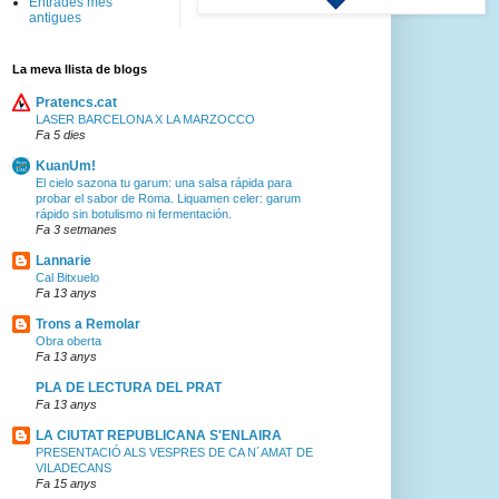
Entrades més
antigues
La meva llista de blogs
Pratencs.cat
LASER BARCELONA X LA MARZOCCO
Fa 5 dies
KuanUm!
El cielo sazona tu garum: una salsa rápida para
probar el sabor de Roma. Liquamen celer: garum
rápido sin botulismo ni fermentación.
Fa 3 setmanes
Lannarie
Cal Bitxuelo
Fa 13 anys
Trons a Remolar
Obra oberta
Fa 13 anys
PLA DE LECTURA DEL PRAT
Fa 13 anys
LA CIUTAT REPUBLICANA S'ENLAIRA
PRESENTACIÓ ALS VESPRES DE CA N´AMAT DE
VILADECANS
Fa 15 anys