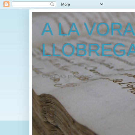
A LA VORA
LLOBREG
Converses pratenques