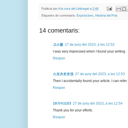
Publicat per
A la vora del Llobregat
a
2:49
Etiquetes de comentaris:
Exposicions
,
Història del Prat
14 comentaris:
고스톱
27 de juny del 2023, a les 12:52
I was very impressed when I found your writing.
Respon
스포츠토토맨
27 de juny del 2023, a les 12:53
Then I accidentally found your article. I can refer 
Respon
19가이드03
27 de juny del 2023, a les 12:54
Thank you for your efforts.
Respon