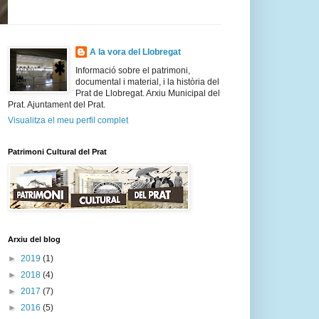
A la vora del Llobregat
Informació sobre el patrimoni,
documental i material, i la història del
Prat de Llobregat. Arxiu Municipal del
Prat. Ajuntament del Prat.
Visualitza el meu perfil complet
Patrimoni Cultural del Prat
Arxiu del blog
►
2019
(1)
►
2018
(4)
►
2017
(7)
►
2016
(5)